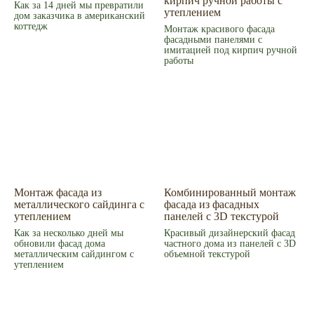
кирпич ручной работы с
Как за 14 дней мы превратили
Контакты
утеплением
дом заказчика в американский
Екатеринбург, ул. Альпинистов, 77В, офис 108
коттедж
8 (343) 287 62 69
Монтаж красивого фасада
Режим работы
фасадными панелями с
имитацией под кирпич ручной
Пн – Пт 9.00 - 18.00
Суббота – 10.00 - 15.00
работы
Воскресенье – выходной
Связаться с нами
Написать в MAX
© 2008-2026 Фасад Маркет
Все права защищены.
Информация для покупателей
Политика конфиденциальности
Монтаж фасада из
Комбинированный монтаж
металлического сайдинга с
фасада из фасадных
утеплением
панелей с 3D текстурой
Как за несколько дней мы
Красивый дизайнерский фасад
обновили фасад дома
частного дома из панелей с 3D
металлическим сайдингом с
объемной текстурой
утеплением