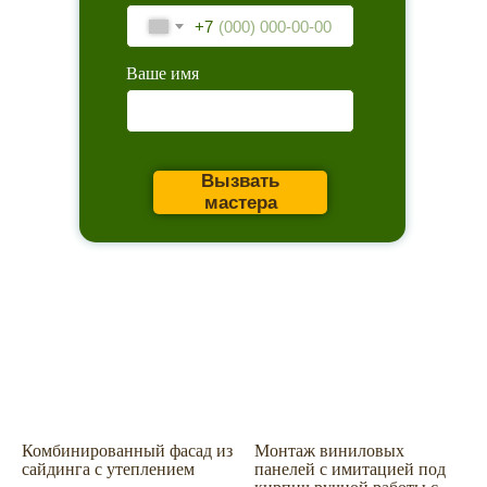
+7
Ваше имя
Вызвать
мастера
Главное
Каталог товаров
Акции
Сервис
Монтаж
Комбинированный фасад из
Монтаж виниловых
Наши работы
сайдинга с утеплением
панелей с имитацией под
ИИ дизайн фасада
Контакты