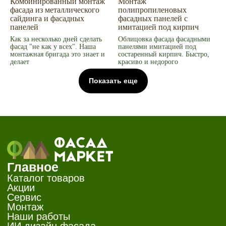
Комбинированный монтаж
Монтаж
фасада из металлического
полипропиленовых
сайдинга и фасадных
фасадных панелей с
панелей
имитацией под кирпич
Как за несколько дней сделать
Облицовка фасада фасадными
фасад "не как у всех". Наша
панелями имитацией под
монтажная бригада это знает и
состаренный кирпич. Быстро,
делает
красиво и недорого
Показать еще