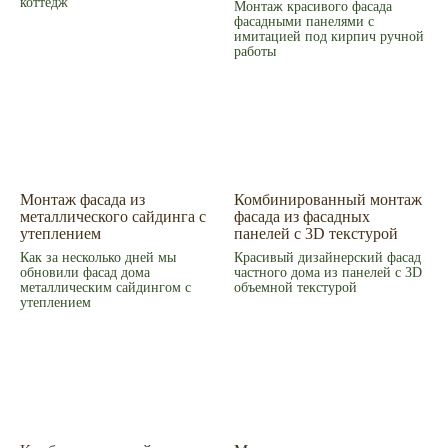
коттедж
Связаться с нами
Монтаж красивого фасада
фасадными панелями с
Написать в MAX
имитацией под кирпич ручной
работы
© 2008-2026 Фасад Маркет
Все права защищены.
Информация для покупателей
Политика конфиденциальности
Монтаж фасада из
Комбинированный монтаж
металлического сайдинга с
фасада из фасадных
утеплением
панелей с 3D текстурой
Как за несколько дней мы
Красивый дизайнерский фасад
обновили фасад дома
частного дома из панелей с 3D
металлическим сайдингом с
объемной текстурой
утеплением