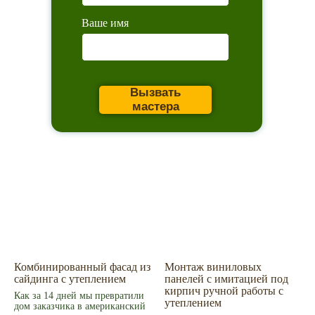
Ваше имя
Вызвать
мастера
Главное
Каталог товаров
Акции
Сервис
Монтаж
Наши работы
ИИ дизайн фасада
Контакты
Контакты
Екатеринбург, ул. Альпинистов, 77В, офис 108
8 (343) 287 62 69
Комбинированный фасад из
Монтаж виниловых
Режим работы
сайдинга с утеплением
панелей с имитацией под
Пн – Пт 9.00 - 18.00
кирпич ручной работы с
Как за 14 дней мы превратили
Суббота – 10.00 - 15.00
утеплением
дом заказчика в американский
Воскресенье – выходной