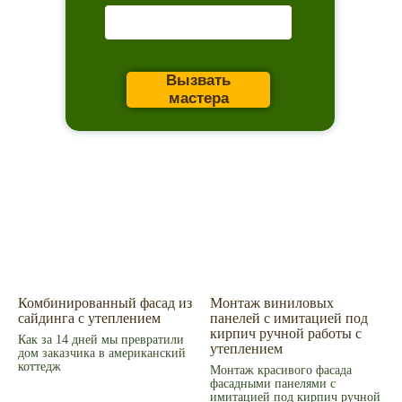
Вызвать
мастера
Главное
Каталог товаров
Акции
Сервис
Комбинированный фасад из
Монтаж виниловых
Монтаж
сайдинга с утеплением
панелей с имитацией под
Наши работы
кирпич ручной работы с
ИИ дизайн фасада
Как за 14 дней мы превратили
утеплением
Контакты
дом заказчика в американский
Контакты
коттедж
Монтаж красивого фасада
Екатеринбург, ул. Альпинистов, 77В, офис 108
фасадными панелями с
8 (343) 287 62 69
имитацией под кирпич ручной