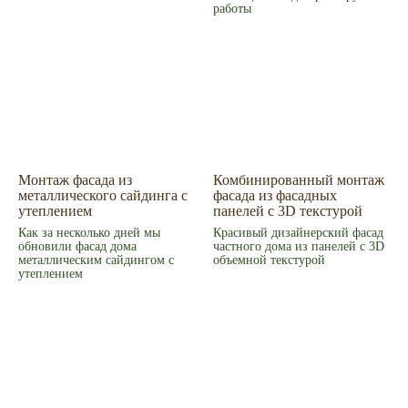
Режим работы
работы
Пн – Пт 9.00 - 18.00
Суббота – 10.00 - 15.00
Воскресенье – выходной
Связаться с нами
Написать в MAX
© 2008-2026 Фасад Маркет
Все права защищены.
Информация для покупателей
Монтаж фасада из
Комбинированный монтаж
Политика конфиденциальности
металлического сайдинга с
фасада из фасадных
утеплением
панелей с 3D текстурой
Как за несколько дней мы
Красивый дизайнерский фасад
обновили фасад дома
частного дома из панелей с 3D
металлическим сайдингом с
объемной текстурой
утеплением