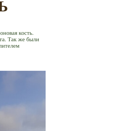
Ь
оновая кость.
та. Так же были
лителем