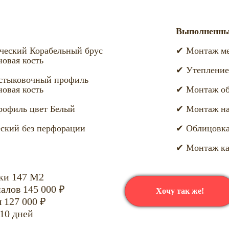
Выполненны
ческий Корабельный брус
✔ Монтаж ме
овая кость
✔ Утепление
стыковочный профиль
овая кость
✔ Монтаж о
рофиль цвет Белый
✔ Монтаж на
ский без перфорации
✔ Облицовка
✔ Монтаж ка
ки 147 М2
алов 145 000 ₽
Хочу так же!
 127 000 ₽
10 дней