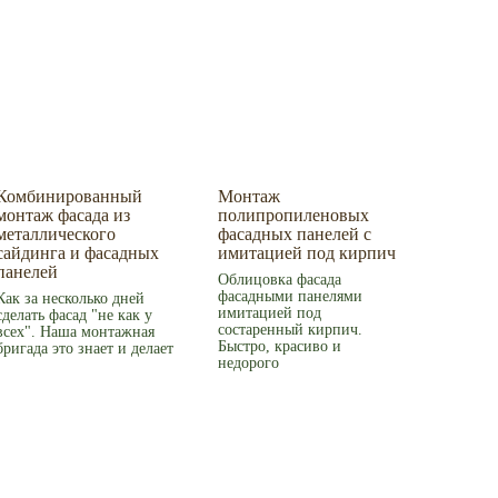
Комбинированный
Монтаж
монтаж фасада из
полипропиленовых
металлического
фасадных панелей с
сайдинга и фасадных
имитацией под кирпич
панелей
Облицовка фасада
фасадными панелями
Как за несколько дней
имитацией под
сделать фасад "не как у
состаренный кирпич.
всех". Наша монтажная
Быстро, красиво и
бригада это знает и делает
недорого