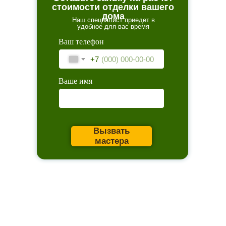
стоимости отделки вашего
дома
Наш специалист приедет в
удобное для вас время
Ваш телефон
+7
Ваше имя
Вызвать
мастера
Главное
Каталог товаров
Акции
Сервис
Монтаж
Наши работы
ИИ дизайн фасада
Контакты
Контакты
Екатеринбург, ул. Альпинистов, 77В, офис 108
8 (343) 287 62 69
Режим работы