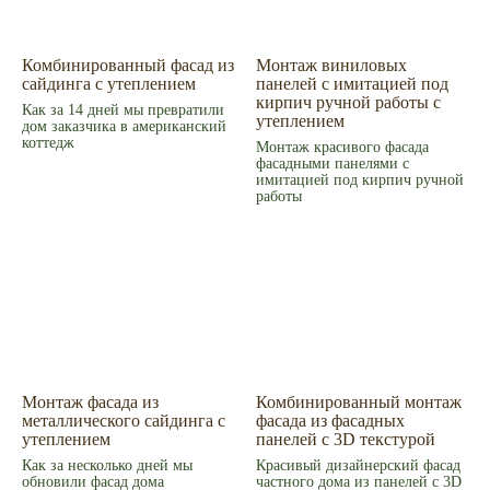
Пн – Пт 9.00 - 18.00
Суббота – 10.00 - 15.00
Воскресенье – выходной
Связаться с нами
Комбинированный фасад из
Монтаж виниловых
сайдинга с утеплением
панелей с имитацией под
Написать в MAX
кирпич ручной работы с
Как за 14 дней мы превратили
утеплением
дом заказчика в американский
коттедж
Монтаж красивого фасада
фасадными панелями с
© 2008-2026 Фасад Маркет
имитацией под кирпич ручной
Все права защищены.
работы
Информация для покупателей
Политика конфиденциальности
Монтаж фасада из
Комбинированный монтаж
металлического сайдинга с
фасада из фасадных
утеплением
панелей с 3D текстурой
Как за несколько дней мы
Красивый дизайнерский фасад
обновили фасад дома
частного дома из панелей с 3D