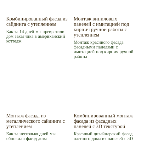
Сервис
Монтаж
Наши работы
ИИ дизайн фасада
Комбинированный фасад из
Монтаж виниловых
Контакты
сайдинга с утеплением
панелей с имитацией под
Контакты
кирпич ручной работы с
Екатеринбург, ул. Альпинистов, 77В, офис 108
Как за 14 дней мы превратили
8 (343) 287 62 69
утеплением
дом заказчика в американский
Режим работы
коттедж
Монтаж красивого фасада
Пн – Пт 9.00 - 18.00
фасадными панелями с
Суббота – 10.00 - 15.00
имитацией под кирпич ручной
Воскресенье – выходной
работы
Связаться с нами
Написать в MAX
© 2008-2026 Фасад Маркет
Все права защищены.
Информация для покупателей
Политика конфиденциальности
Монтаж фасада из
Комбинированный монтаж
металлического сайдинга с
фасада из фасадных
утеплением
панелей с 3D текстурой
Как за несколько дней мы
Красивый дизайнерский фасад
обновили фасад дома
частного дома из панелей с 3D