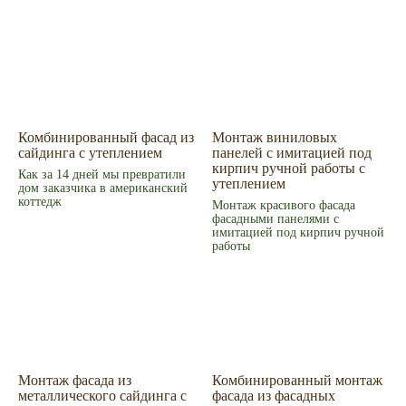
Монтаж
Наши работы
ИИ дизайн фасада
Контакты
Контакты
Екатеринбург, ул. Альпинистов, 77В, офис 108
8 (343) 287 62 69
Режим работы
Пн – Пт 9.00 - 18.00
Суббота – 10.00 - 15.00
Воскресенье – выходной
Комбинированный фасад из
Монтаж виниловых
Связаться с нами
сайдинга с утеплением
панелей с имитацией под
кирпич ручной работы с
Написать в MAX
Как за 14 дней мы превратили
утеплением
дом заказчика в американский
коттедж
Монтаж красивого фасада
фасадными панелями с
имитацией под кирпич ручной
© 2008-2026 Фасад Маркет
работы
Все права защищены.
Информация для покупателей
Политика конфиденциальности
Монтаж фасада из
Комбинированный монтаж
металлического сайдинга с
фасада из фасадных