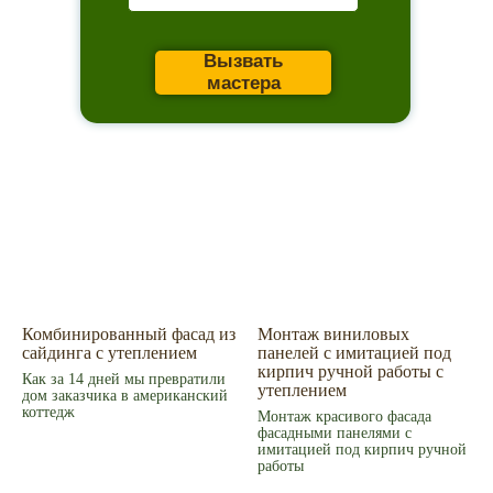
Главное
Каталог товаров
Акции
Вызвать
Сервис
Монтаж
мастера
Наши работы
ИИ дизайн фасада
Контакты
Контакты
Екатеринбург, ул. Альпинистов, 77В, офис 108
8 (343) 287 62 69
Режим работы
Пн – Пт 9.00 - 18.00
Суббота – 10.00 - 15.00
Воскресенье – выходной
Связаться с нами
Написать в MAX
Комбинированный фасад из
Монтаж виниловых
сайдинга с утеплением
панелей с имитацией под
© 2008-2026 Фасад Маркет
кирпич ручной работы с
Все права защищены.
Как за 14 дней мы превратили
утеплением
Информация для покупателей
дом заказчика в американский
Политика конфиденциальности
коттедж
Монтаж красивого фасада
фасадными панелями с
имитацией под кирпич ручной
работы