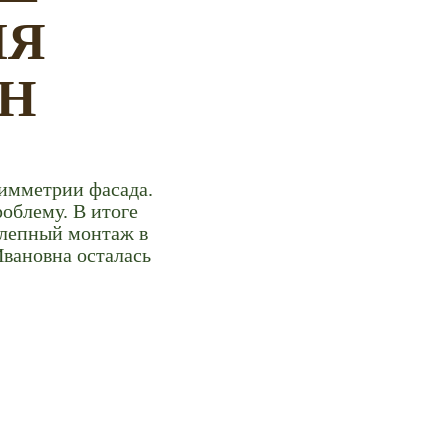
ЛЯ
Н
симметрии фасада.
облему. В итоге
олепный монтаж в
Ивановна осталась