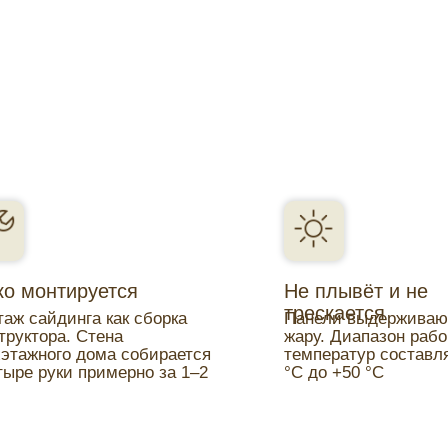
ко монтируется
Не плывёт и не
трескается
аж сайдинга как сборка
Панели выдерживаю
труктора. Стена
жару. Диапазон раб
этажного дома собирается
температур составля
тыре руки примерно за 1–2
°С до +50 °С