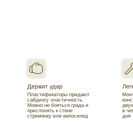
Держит удар
Лег
Пластификаторы придают
Монт
сайдингу эластичность.
конс
Можно не бояться града и
двух
прислонять к стене
в че
стремянку или велосипед
дня