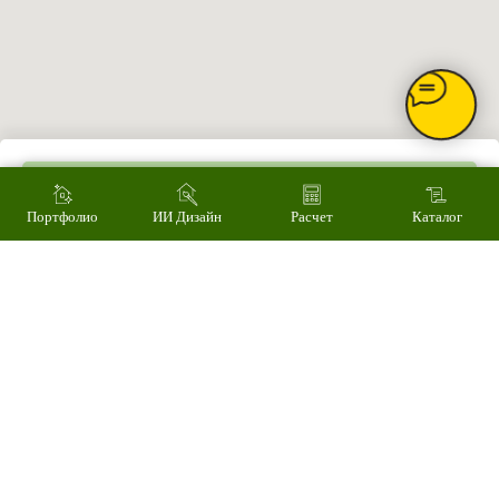
Наши работы
ИИ дизайн фасада
Контакты
Контакты
Екатеринбург, ул. Альпинистов, 77В, офис 108
8 (343) 287 62 69
Режим работы
Пн – Пт 9.00 - 18.00
Суббота – 10.00 - 15.00
Воскресенье – выходной
Связаться с нами
Добавить в корзину
Написать в MAX
Портфолио
ИИ Дизайн
Расчет
Каталог
© 2008-2026 Фасад Маркет
Все права защищены.
Информация для покупателей
Политика конфиденциальности