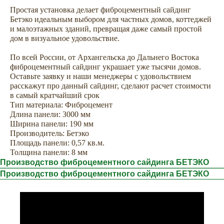
Простая установка делает фиброцементный сайдинг
Бетэко идеальным выбором для частных домов, коттеджей
и малоэтажных зданий, превращая даже самый простой
дом в визуальное удовольствие.
По всей России, от Архангельска до Дальнего Востока
фиброцементный сайдинг украшает уже тысячи домов.
Оставьте заявку и наши менеджеры с удовольствием
расскажут про данный сайдинг, сделают расчет стоимости
в самый кратчайший срок
Тип материала: Фиброцемент
Сопутствующие товары —
Длина панели: 3000 мм
Ширина панели: 190 мм
комплектуем сайдинг всем
Производитель: Бетэко
необходимым для облицовки
Площадь панели: 0,57 кв.м.
дома
Толщина панели: 8 мм
Производство фиброцементного сайдинга БЕТЭКО
Производство фиброцементного сайдинга БЕТЭКО
Аксессуары
Софиты