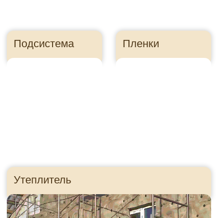
Правильно посчитайте
сайдинг, чтобы
сэкономить
Ошибка в расчете
может стоить
десятки тысяч
рублей
Как это?
Приезжайте в гости!