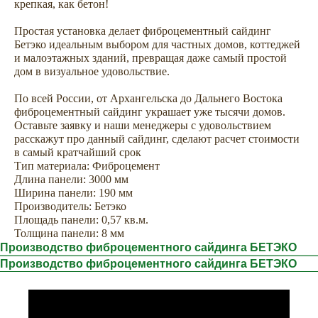
крепкая, как бетон!
Простая установка делает фиброцементный сайдинг
Бетэко идеальным выбором для частных домов, коттеджей
и малоэтажных зданий, превращая даже самый простой
дом в визуальное удовольствие.
По всей России, от Архангельска до Дальнего Востока
фиброцементный сайдинг украшает уже тысячи домов.
Оставьте заявку и наши менеджеры с удовольствием
расскажут про данный сайдинг, сделают расчет стоимости
в самый кратчайший срок
Тип материала: Фиброцемент
Сопутствующие товары —
Длина панели: 3000 мм
комплектуем сайдинг всем
Ширина панели: 190 мм
Производитель: Бетэко
необходимым для облицовки
Площадь панели: 0,57 кв.м.
дома
Толщина панели: 8 мм
Производство фиброцементного сайдинга БЕТЭКО
Производство фиброцементного сайдинга БЕТЭКО
Аксессуары
Софиты