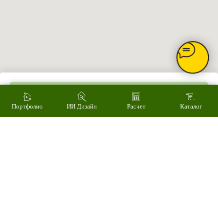
Сервис
Монтаж
Наши работы
ИИ дизайн фасада
Контакты
Контакты
Екатеринбург, ул. Альпинистов, 77В, офис 108
8 (343) 287 62 69
Режим работы
Пн – Пт 9.00 - 18.00
Суббота – 10.00 - 15.00
Воскресенье – выходной
Связаться с нами
Добавить в корзину
Написать в MAX
Портфолио
ИИ Дизайн
Расчет
Каталог
© 2008-2026 Фасад Маркет
Все права защищены.
Информация для покупателей
Политика конфиденциальности