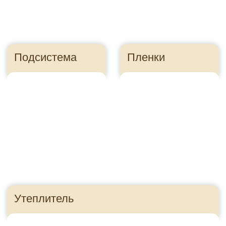
Правильно посчитайте
сайдинг, чтобы
сэкономить
Ошибка в расчете
может стоить
десятки тысяч
рублей
Как это?
Приезжайте в гости!