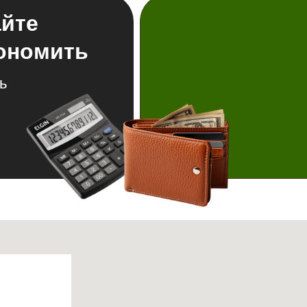
айте
кономить
ь