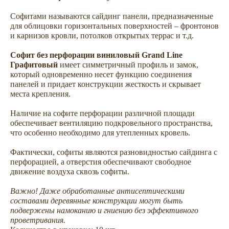
Софитами называются сайдинг панели, предназначенные
для облицовки горизонтальных поверхностей – фронтонов
и карнизов кровли, потолков открытых террас и т.д.
Софит без перфорации виниловый Grand Line
Графитовый
имеет симметричный профиль и замок,
который одновременно несет функцию соединения
панелей и придает конструкции жесткость и скрывает
места крепления.
Наличие на софите перфорации различной площади
Сопутствующие товары —
обеспечивает вентиляцию подкровельного пространства,
что особенно необходимо для утепленных кровель.
комплектуем сайдинг всем
необходимым для облицовки
Фактически, софиты являются разновидностью сайдинга с
дома
перфорацией, а отверстия обеспечивают свободное
движение воздуха сквозь софиты.
Важно! Даже обработанные антисептическими
Аксессуары
Софиты
составами деревянные конструкции могут быть
подвержены намоканию и гниению без эффективного
проветривания.