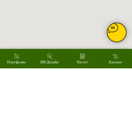
Монтаж
Наши работы
ИИ дизайн фасада
Контакты
Контакты
Екатеринбург, ул. Альпинистов, 77В, офис 108
8 (343) 287 62 69
Режим работы
Пн – Пт 9.00 - 18.00
Суббота – 10.00 - 15.00
Воскресенье – выходной
Связаться с нами
Написать в MAX
Портфолио
ИИ Дизайн
Расчет
Каталог
© 2008-2026 Фасад Маркет
Все права защищены.
Информация для покупателей
Политика конфиденциальности