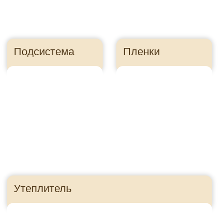
Правильно посчитайте
сайдинг, чтобы
сэкономить
Ошибка в расчете
может стоить
десятки тысяч
рублей
Как это?
Приезжайте в гости!