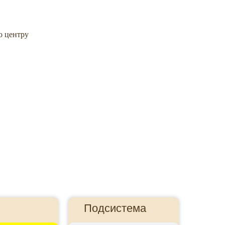
о центру
Подсистема