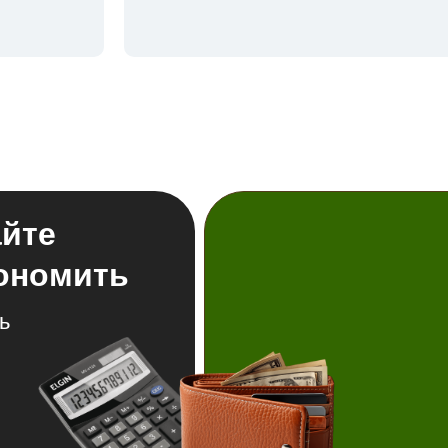
айте
кономить
ь