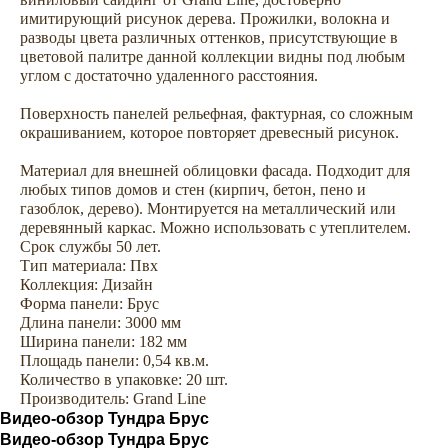
имитирующий рисунок дерева. Прожилки, волокна и
разводы цвета различных оттенков, присутствующие в
цветовой палитре данной коллекции видны под любым
углом с достаточно удаленного расстояния.
Поверхность панелей рельефная, фактурная, со сложным
окрашиванием, которое повторяет древесный рисунок.
Материал для внешней облицовки фасада. Подходит для
любых типов домов и стен (кирпич, бетон, пено и
газоблок, дерево). Монтируется на металлический или
деревянный каркас. Можно использовать с утеплителем.
Срок службы 50 лет.
Тип материала: Пвх
Коллекция: Дизайн
Сопутствующие товары —
Форма панели: Брус
комплектуем сайдинг всем
Длина панели: 3000 мм
необходимым для облицовки
Ширина панели: 182 мм
Площадь панели: 0,54 кв.м.
дома
Количество в упаковке: 20 шт.
Производитель: Grand Line
Видео-обзор Тундра Брус
Аксессуары
Софиты
Видео-обзор Тундра Брус