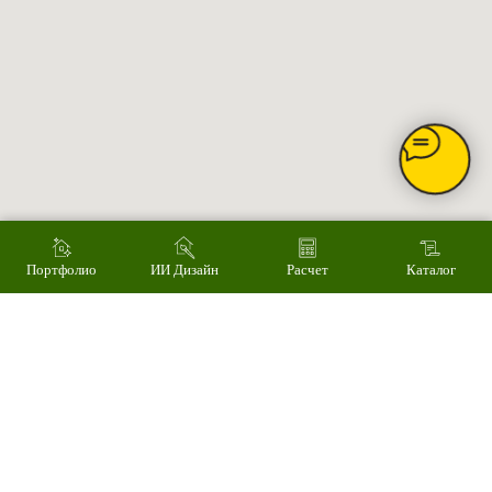
Главное
Каталог товаров
Акции
Сервис
Монтаж
Наши работы
ИИ дизайн фасада
Контакты
Контакты
Екатеринбург, ул. Альпинистов, 77В, офис 108
8 (343) 287 62 69
Режим работы
Пн – Пт 9.00 - 18.00
Суббота – 10.00 - 15.00
Воскресенье – выходной
Связаться с нами
Портфолио
ИИ Дизайн
Расчет
Каталог
Написать в MAX
© 2008-2026 Фасад Маркет
Все права защищены.
Информация для покупателей
Политика конфиденциальности