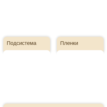
Правильно посчитайте
сайдинг, чтобы
сэкономить
Ошибка в расчете
может стоить
десятки тысяч
рублей
Как это?