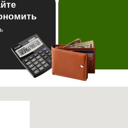
айте
кономить
ь