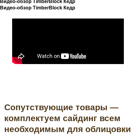
Видео-обзор TimberBlock Кедр
Аксессуары
Софиты
Видео-обзор TimberBlock Кедр
Водосточные системы
Подсистема
Пленки