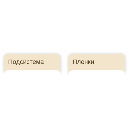
Правильно посчитайте
сайдинг, чтобы
сэкономить
Ошибка в расчете
может стоить
десятки тысяч
рублей
Как это?