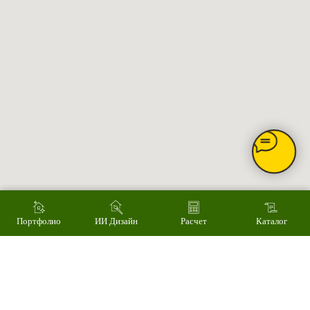
Главное
Каталог товаров
Акции
Сервис
Монтаж
Наши работы
ИИ дизайн фасада
Контакты
Контакты
Екатеринбург, ул. Альпинистов, 77В, офис 108
8 (343) 287 62 69
Режим работы
Пн – Пт 9.00 - 18.00
Суббота – 10.00 - 15.00
Воскресенье – выходной
Связаться с нами
Написать в MAX
Портфолио
ИИ Дизайн
Расчет
Каталог
© 2008-2026 Фасад Маркет
Все права защищены.
Информация для покупателей
Политика конфиденциальности