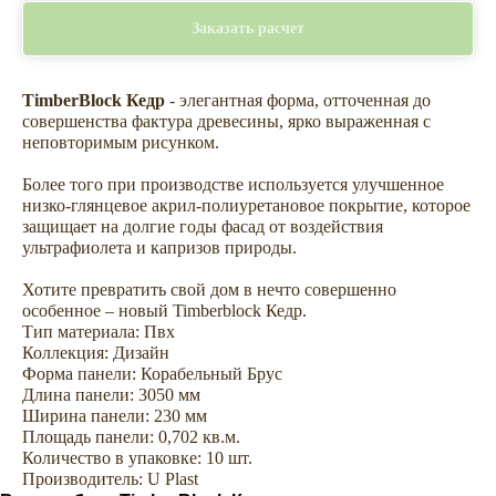
Заказать расчет
TimberBlock Кедр
- элегантная форма, отточенная до
совершенства фактура древесины, ярко выраженная с
неповторимым рисунком.
Более того при производстве используется улучшенное
низко-глянцевое акрил-полиуретановое покрытие, которое
защищает на долгие годы фасад от воздействия
ультрафиолета и капризов природы.
Хотите превратить свой дом в нечто совершенно
особенное – новый Timberblock Кедр.
Тип материала: Пвх
Сопутствующие товары —
Коллекция: Дизайн
Форма панели: Корабельный Брус
комплектуем сайдинг всем
Длина панели: 3050 мм
необходимым для облицовки
Ширина панели: 230 мм
дома
Площадь панели: 0,702 кв.м.
Количество в упаковке: 10 шт.
Производитель: U Plast