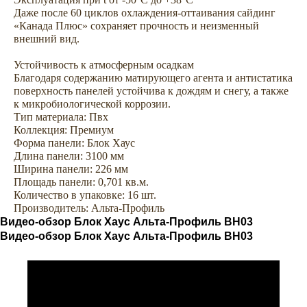
Даже после 60 циклов охлаждения-оттаивания сайдинг
«Канада Плюс» сохраняет прочность и неизменный
внешний вид.
Устойчивость к атмосферным осадкам
Благодаря содержанию матирующего агента и антистатика
поверхность панелей устойчива к дождям и снегу, а также
к микробиологической коррозии.
Тип материала: Пвх
Коллекция: Премиум
Форма панели: Блок Хаус
Сопутствующие товары —
Длина панели: 3100 мм
Ширина панели: 226 мм
комплектуем сайдинг всем
Площадь панели: 0,701 кв.м.
необходимым для облицовки
Количество в упаковке: 16 шт.
дома
Производитель: Альта-Профиль
Видео-обзор Блок Хаус Альта-Профиль ВН03
Видео-обзор Блок Хаус Альта-Профиль ВН03
Аксессуары
Софиты