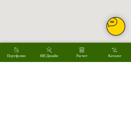
Наши работы
ИИ дизайн фасада
Контакты
Контакты
Екатеринбург, ул. Альпинистов, 77В, офис 108
8 (343) 287 62 69
Режим работы
Пн – Пт 9.00 - 18.00
Суббота – 10.00 - 15.00
Воскресенье – выходной
Связаться с нами
Написать в MAX
Портфолио
ИИ Дизайн
Расчет
Каталог
© 2008-2026 Фасад Маркет
Все права защищены.
Информация для покупателей
Политика конфиденциальности