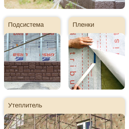
Правильно посчитайте
сайдинг, чтобы
сэкономить
Ошибка в расчете
может стоить
десятки тысяч
рублей
Как это?
Приезжайте в гости!