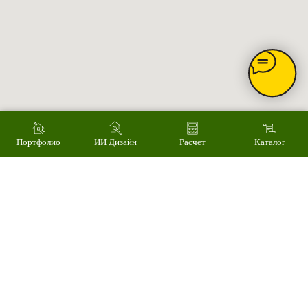
Монтаж
Наши работы
ИИ дизайн фасада
Контакты
Контакты
Екатеринбург, ул. Альпинистов, 77В, офис 108
8 (343) 287 62 69
Режим работы
Пн – Пт 9.00 - 18.00
Суббота – 10.00 - 15.00
Воскресенье – выходной
Связаться с нами
Написать в MAX
Портфолио
ИИ Дизайн
Расчет
Каталог
© 2008-2026 Фасад Маркет
Все права защищены.
Информация для покупателей
Политика конфиденциальности