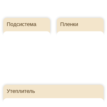
Правильно посчитайте
сайдинг, чтобы
сэкономить
Ошибка в расчете
может стоить
десятки тысяч
рублей
Как это?
Приезжайте в гости!