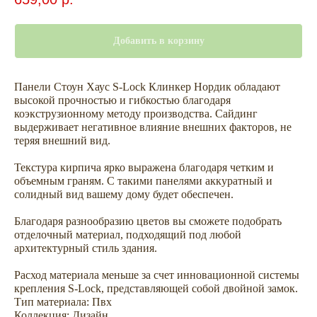
Добавить в корзину
Панели Стоун Хаус S-Lock Клинкер Нордик обладают
высокой прочностью и гибкостью благодаря
коэкструзионному методу производства. Сайдинг
выдерживает негативное влияние внешних факторов, не
теряя внешний вид.
Сопутствующие товары —
Текстура кирпича ярко выражена благодаря четким и
объемным граням. С такими панелями аккуратный и
комплектуем сайдинг всем
солидный вид вашему дому будет обеспечен.
необходимым для облицовки
дома
Благодаря разнообразию цветов вы сможете подобрать
отделочный материал, подходящий под любой
архитектурный стиль здания.
Аксессуары
Софиты
Расход материала меньше за счет инновационной системы
крепления S-Lock, представляющей собой двойной замок.
Тип материала: Пвх
Коллекция: Дизайн