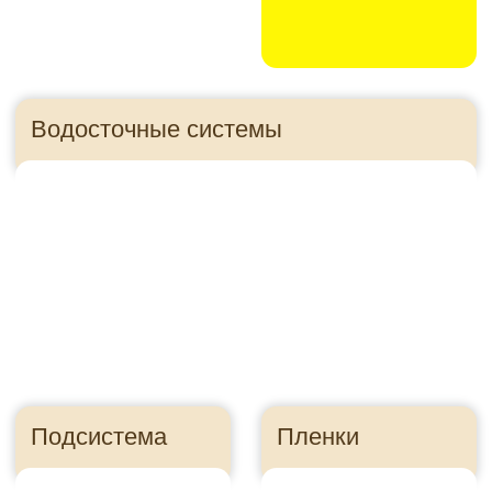
Панели для цоколя
Правильно посчитайте
сайдинг, чтобы
сэкономить
Ошибка в расчете
может стоить
десятки тысяч