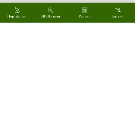
Суббота – 10.00 - 15.00
Воскресенье – выходной
Связаться с нами
Портфолио
ИИ Дизайн
Расчет
Каталог
Написать в MAX
© 2008-2026 Фасад Маркет
Все права защищены.
Информация для покупателей
Политика конфиденциальности