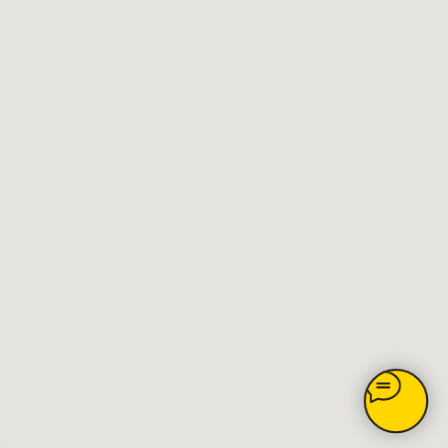
Главное
Каталог товаров
Акции
Сервис
Монтаж
Наши работы
ИИ дизайн фасада
Контакты
Контакты
Екатеринбург, ул. Альпинистов, 77В, офис 108
8 (343) 287 62 69
Режим работы
Пн – Пт 9.00 - 18.00