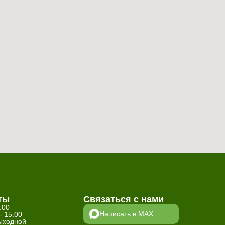
ты
Связаться с нами
.00
Написать в MAX
- 15.00
ыходной