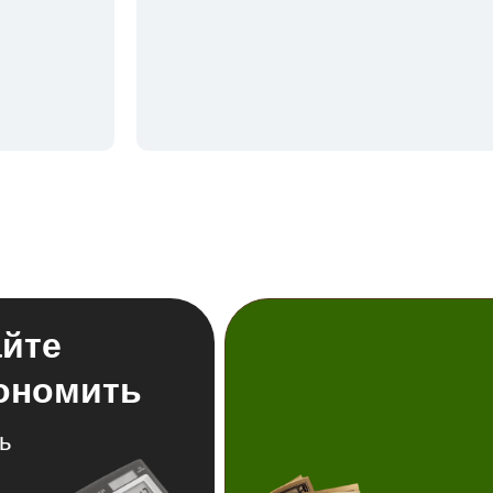
айте
кономить
ь