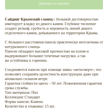
Добавить в корзину
Сайдинг Крымский сланец
с большой достоверностью
имитирует кладку из дикого камня. Глубокое тиснение
создает рельеф, грубость и неровность линий дикого
отделочного камня, добываемого на территории Крыма.
С большого расстояния панель практически неотличима от
натурального сланца.
Панели обладают высокой прочностью на излом и
выдерживают большие точечные нагрузки, а так
же устойчивы к горению.
Соединяются панели при помощи замка «антисмерч», что
позволяет сохранять целостность конструкции даже при
аномально сильном ветре.
Гарантия стойкости цвета – 50 лет. Пожизненная гарантия
срока службы.
Тип материала: Пвх
Сопутствующие товары —
Коллекция: Стандарт
комплектуем сайдинг всем
Форма панели: Камень
необходимым для облицовки
Количество в упаковке: 15 шт.