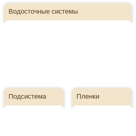
Правильно посчитайте
сайдинг, чтобы
сэкономить
Ошибка в расчете
может стоить
десятки тысяч
рублей
Как это?