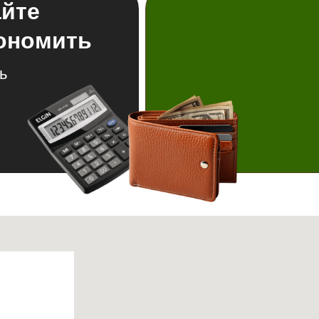
айте
кономить
ь