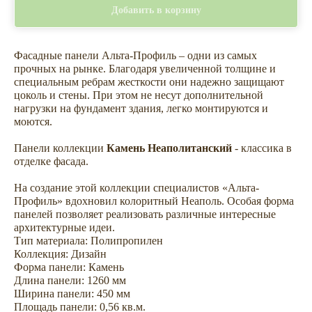
Добавить в корзину
Фасадные панели Альта-Профиль – одни из самых
прочных на рынке. Благодаря увеличенной толщине и
специальным ребрам жесткости они надежно защищают
цоколь и стены. При этом не несут дополнительной
нагрузки на фундамент здания, легко монтируются и
моются.
Панели коллекции
Камень Неаполитанский
- классика в
отделке фасада.
На создание этой коллекции специалистов «Альта-
Профиль» вдохновил колоритный Неаполь. Особая форма
панелей позволяет реализовать различные интересные
архитектурные идеи.
Тип материала: Полипропилен
Сопутствующие товары —
Коллекция: Дизайн
комплектуем сайдинг всем
Форма панели: Камень
необходимым для облицовки
Длина панели: 1260 мм
Ширина панели: 450 мм
дома
Площадь панели: 0,56 кв.м.