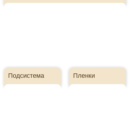
Правильно посчитайте
сайдинг, чтобы
сэкономить
Ошибка в расчете
может стоить
десятки тысяч
рублей
Как это?