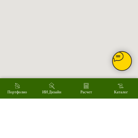
Главное
Каталог товаров
Акции
Сервис
Монтаж
Наши работы
ИИ дизайн фасада
Контакты
Контакты
Екатеринбург, ул. Альпинистов, 77В, офис 108
8 (343) 287 62 69
Режим работы
Пн – Пт 9.00 - 18.00
Суббота – 10.00 - 15.00
Воскресенье – выходной
Связаться с нами
Написать в MAX
Портфолио
ИИ Дизайн
Расчет
Каталог
© 2008-2026 Фасад Маркет
Все права защищены.
Информация для покупателей
Политика конфиденциальности