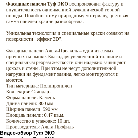
Фасадные панели Туф ЭКО
воспроизводит фактуру и
внушительность одноименной вулканической горной
породы. Подобно этому природному материалу, цветовая
гамма панелей крайне разнообразна.
Уникальная технология и специальные краски создают на
поверхности "эффект 3D".
Фасадные панели Альта-Профиль – одни из самых
прочных на рынке. Благодаря увеличенной толщине и
специальным ребрам жесткости они надежно защищают
цоколь и стены. При этом не несут дополнительной
нагрузки на фундамент здания, легко монтируются и
моются.
Тип материала: Полипропилен
Коллекция: Стандарт
Сопутствующие товары —
Форма панели: Камень
комплектуем сайдинг всем
Длина панели: 800 мм
необходимым для облицовки
Ширина панели: 590 мм
Площадь панели: 0,47 кв.м.
дома
Количество в упаковке: 10 шт.
Производитель: Альта Профиль
Видео-обзор Туф ЭКО
Аксессуары
Софиты