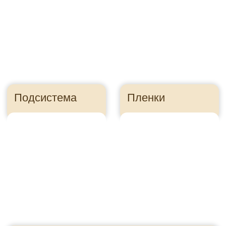
Правильно посчитайте
сайдинг, чтобы
сэкономить
Ошибка в расчете
может стоить
десятки тысяч
рублей
Как это?