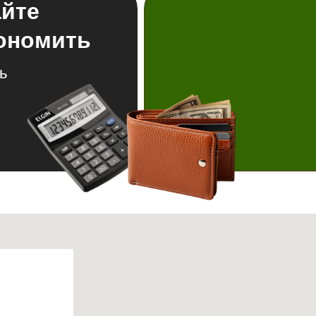
айте
кономить
ь