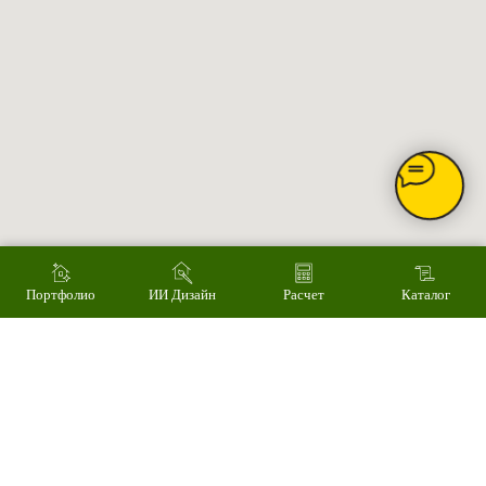
Главное
Каталог товаров
Акции
Сервис
Монтаж
Наши работы
ИИ дизайн фасада
Контакты
Контакты
Екатеринбург, ул. Альпинистов, 77В, офис 108
8 (343) 287 62 69
Режим работы
Пн – Пт 9.00 - 18.00
Суббота – 10.00 - 15.00
Воскресенье – выходной
Связаться с нами
Написать в MAX
Портфолио
ИИ Дизайн
Расчет
Каталог
© 2008-2026 Фасад Маркет
Все права защищены.
Информация для покупателей
Политика конфиденциальности