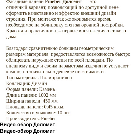
Фасадные панели
Fineber Доломит
— это
отличный вариант, позволяющий по доступной цене
оформить качественно и эффектно внешний дизайн
строения. При монтаже так же экономится время,
необходимое на облицовку стен загородной постройки.
Красота и практичность – первые впечатления от такого
дома.
Благодаря сравнительно большим геометрическим
размерам материала, предоставляется возможность быстро
облицевать наружные стены по всей площади. По
внешнему виду и своим параметрам изделия не уступают
камню, но значительно дешевле по стоимости.
Тип материала: Полипропилен
Коллекция: Дизайн
Сопутствующие товары —
Форма панели: Камень
комплектуем сайдинг всем
Длина панели: 1002 мм
Ширина панели: 450 мм
необходимым для облицовки
Площадь панели: 0,45 кв.м.
дома
Количество в упаковке: 10 шт.
Производитель: Fineber
Видео-обзор Доломит
Аксессуары
Софиты
Видео-обзор Доломит