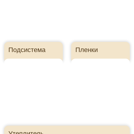
Правильно посчитайте
сайдинг, чтобы
сэкономить
Ошибка в расчете
может стоить
десятки тысяч
рублей
Как это?