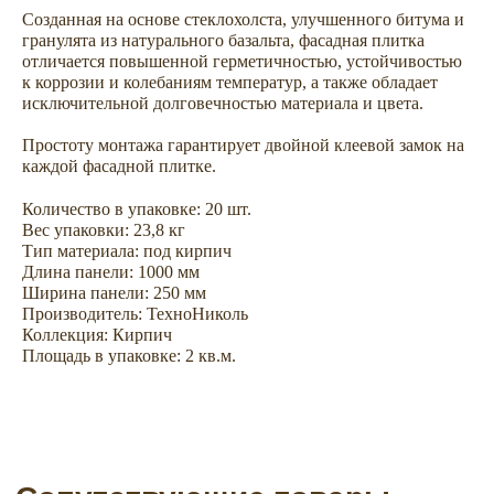
Созданная на основе стеклохолста, улучшенного битума и
гранулята из натурального базальта, фасадная плитка
отличается повышенной герметичностью, устойчивостью
Сопутствующие товары —
к коррозии и колебаниям температур, а также обладает
комплектуем сайдинг всем
исключительной долговечностью материала и цвета.
необходимым для облицовки
Простоту монтажа гарантирует двойной клеевой замок на
дома
каждой фасадной плитке.
Количество в упаковке: 20 шт.
Аксессуары
Софиты
Вес упаковки: 23,8 кг
Тип материала: под кирпич
Длина панели: 1000 мм
Ширина панели: 250 мм
Производитель: ТехноНиколь
Коллекция: Кирпич
Площадь в упаковке: 2 кв.м.
Водосточные системы