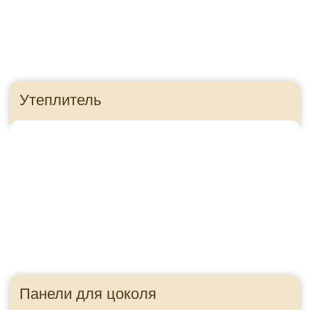
Ошибка в расчете
может стоить
десятки тысяч
рублей
Как это?
Приезжайте в гости!