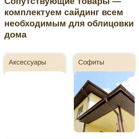
Подсистема
Пленки
Утеплитель