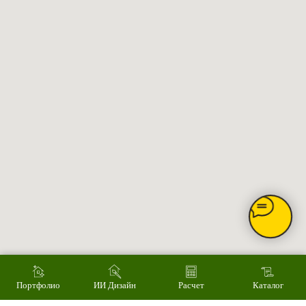
Главное
Каталог товаров
Акции
Сервис
Монтаж
Наши работы
ИИ дизайн фасада
Контакты
Контакты
Екатеринбург, ул. Альпинистов, 77В, офис 108
8 (343) 287 62 69
Режим работы
Пн – Пт 9.00 - 18.00
Суббота – 10.00 - 15.00
Воскресенье – выходной
Связаться с нами
Написать в MAX
Портфолио
ИИ Дизайн
Расчет
Каталог